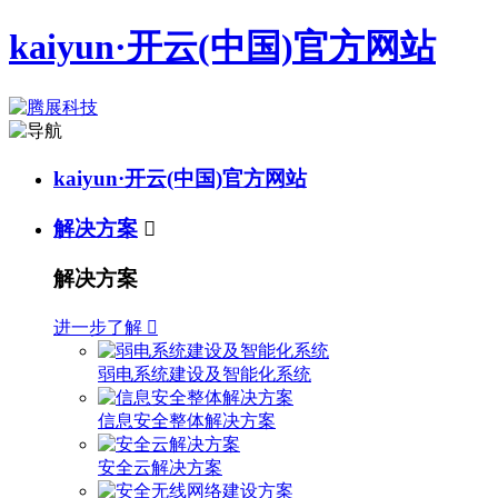
kaiyun·开云(中国)官方网站
kaiyun·开云(中国)官方网站
解决方案

解决方案
进一步了解

弱电系统建设及智能化系统
信息安全整体解决方案
安全云解决方案