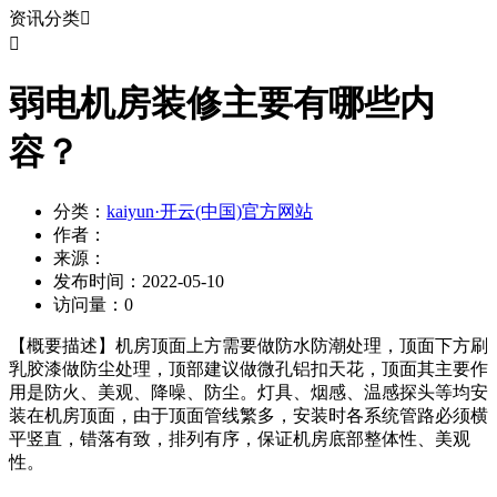
资讯分类


弱电机房装修主要有哪些内
容？
分类：
kaiyun·开云(中国)官方网站
作者：
来源：
发布时间：
2022-05-10
访问量：
0
【概要描述】
机房顶面上方需要做防水防潮处理，顶面下方刷
乳胶漆做防尘处理，顶部建议做微孔铝扣天花，顶面其主要作
用是防火、美观、降噪、防尘。灯具、烟感、温感探头等均安
装在机房顶面，由于顶面管线繁多，安装时各系统管路必须横
平竖直，错落有致，排列有序，保证机房底部整体性、美观
性。