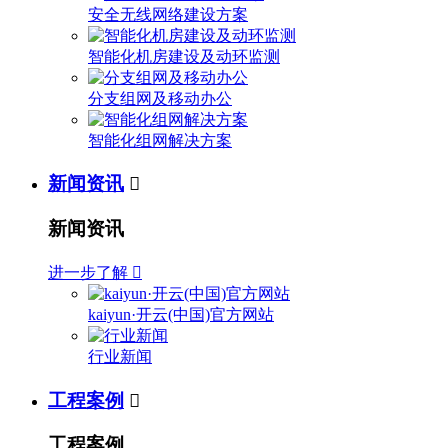
安全无线网络建设方案
智能化机房建设及动环监测
分支组网及移动办公
智能化组网解决方案
新闻资讯

新闻资讯
进一步了解

kaiyun·开云(中国)官方网站
行业新闻
工程案例

工程案例