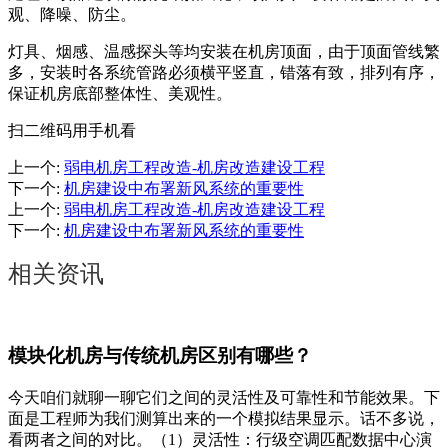
观、降噪、防尘。
灯具、烟感、温感探头等均安装在机房顶面，由于顶面管线繁
多，安装时各系统管路必须横平竖直，错落有致，排列有序，
保证机房底部整体性、美观性。
扫二维码用手机看
上一个
:
弱电机房工程改造-机房改造建设工程
下一个
:
机房建设中布署新风系统的重要性
上一个
:
弱电机房工程改造-机房改造建设工程
下一个
:
机房建设中布署新风系统的重要性
相关资讯
模块化机房与传统机房区别有哪些？
今天咱们就聊一聊它们之间的灵活性及可靠性和节能效果。下
面是工程师为我们测算出来的一个模拟结果显示。话不多说，
看两者之间的对比。（1）灵活性：行级空调匹配数据中心演