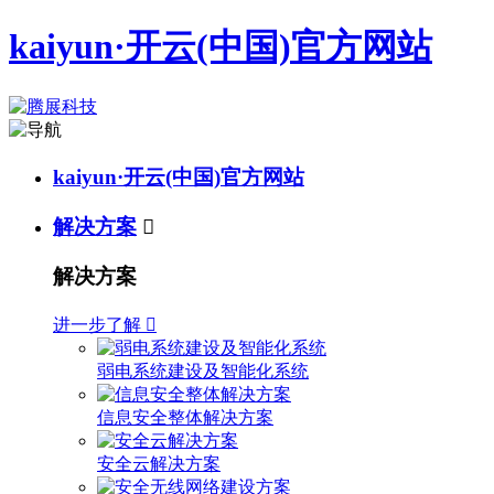
kaiyun·开云(中国)官方网站
kaiyun·开云(中国)官方网站
解决方案

解决方案
进一步了解

弱电系统建设及智能化系统
信息安全整体解决方案
安全云解决方案