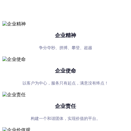
专心、专注、专业，超越自我，共赢未来
企业精神
争分夺秒、拼搏、攀登、超越
企业使命
以客户为中心，服务只有起点，满意没有终点！
企业责任
构建一个和谐团体，实现价值的平台。