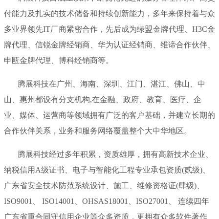
付能力及扎实的技术储备和持续创新能力，多年来保持着与众
多业界领先IT厂商紧密合作，先后成为绿盟金牌代理、H3C金
牌代理、信锐金牌经销商、华为认证经销商、维谛合作伙伴、
申瓯金牌代理、博科经销商等。
腾展科技在广州、海南、深圳、江门、湛江、佛山、中
山、惠州都设有分支机构,在金融、政府、教育、医疗、企
业、媒体、运营商等领域拥有广泛的客户基础，并建立长期的
合作伙伴关系，业务和服务网络覆盖整个大中华地区。
腾展科技经过多年积累，资质雄厚，拥有高新技术企业、
纳税信用A级证书、电子与智能化工程专业承包资质(贰级)、
广东省安全技术防范系统设计、施工、维修资格证(肆级)、
ISO9001、 ISO14001、OHSAS18001、ISO27001、 连续四年
广东省重合同守信用企业等众多资质，更拥有众多软件著作